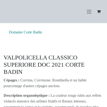
Se rendre au contenu
Domaine Corte Badin
VALPOLICELLA CLASSICO
SUPERIORE DOC 2021 CORTE BADIN
Cépages :
Corvina, Corvinone, Rondinella et un faible
pourcentage d'autres cépages anciens.
Description organoleptique :
La couleur rouge rubis
aux reflets violacés annonce des arômes fruités et
floraux intenses, notamment la cerise et la violette,
accompagnés de touches plus fraîches d'herbes